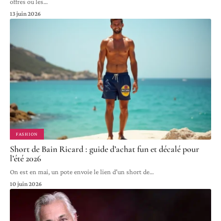
offres ou les
…
13 juin 2026
FASHION
Short de Bain Ricard : guide d’achat fun et décalé pour
l’été 2026
On est en mai, un pote envoie le lien d'un short de
…
10 juin 2026