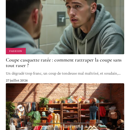
FASHION
Coupe casquette ratée : comment rattraper la coupe sans
tout raser ?
Un dégradé trop franc, un coup de tondeuse mal maîtrisé, et soudain,
…
27 juillet 2026