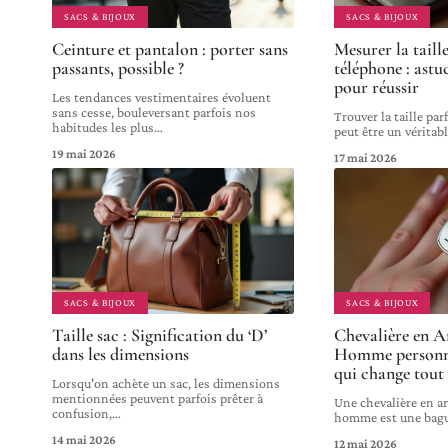
SACS & BIJOUX
SACS & BIJOUX
Ceinture et pantalon : porter sans
Mesurer la taill
passants, possible ?
téléphone : astu
pour réussir
Les tendances vestimentaires évoluent
sans cesse, bouleversant parfois nos
Trouver la taille pa
habitudes les plus
…
peut être un véritabl
19 mai 2026
17 mai 2026
SACS & BIJOUX
SACS & BIJOUX
Taille sac : Signification du ‘D’
Chevalière en A
dans les dimensions
Homme personnal
qui change tout
Lorsqu'on achète un sac, les dimensions
mentionnées peuvent parfois prêter à
Une chevalière en a
confusion,
…
homme est une bagu
14 mai 2026
12 mai 2026