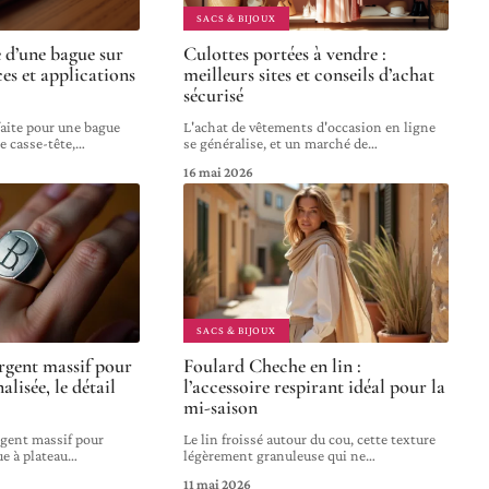
SACS & BIJOUX
e d’une bague sur
Culottes portées à vendre :
ces et applications
meilleurs sites et conseils d’achat
sécurisé
rfaite pour une bague
L'achat de vêtements d'occasion en ligne
e casse-tête,
…
se généralise, et un marché de
…
16 mai 2026
SACS & BIJOUX
rgent massif pour
Foulard Cheche en lin :
isée, le détail
l’accessoire respirant idéal pour la
mi-saison
rgent massif pour
Le lin froissé autour du cou, cette texture
e à plateau
…
légèrement granuleuse qui ne
…
11 mai 2026