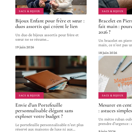
SACS & BIJOUX
SACS & BIJOUX
Bijoux Enfant pour frère et sœur :
Bracelet en Pie
duos assortis qui créent le lien
fait main : pour
2026 ?
Un duo de bijoux assortis pour frère et
sœur ne se résume
…
Un bracelet en pier
main, ce n'est pas u
19 juin 2026
18 juin 2026
SACS & BIJOUX
SACS & BIJOUX
Envie d’un Portefeuille
Mesurer en cent
personnalisable élégant sans
: astuces simples
exploser votre budget ?
Un mètre ruban oubl
prendre d'urgence : 
Le portefeuille personnalisable n'est plus
réservé aux maisons de luxe ni aux
…
9 juin 2026