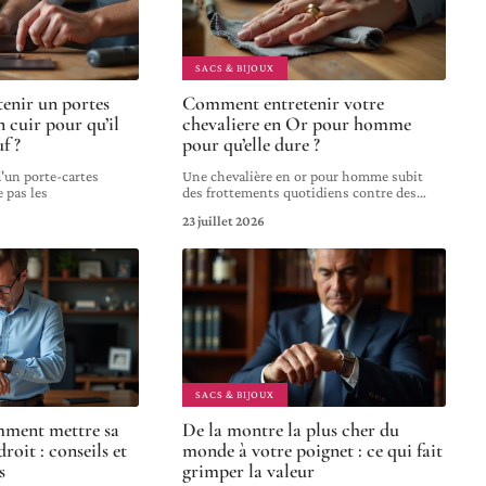
SACS & BIJOUX
enir un portes
Comment entretenir votre
 cuir pour qu’il
chevaliere en Or pour homme
f ?
pour qu’elle dure ?
d'un porte-cartes
Une chevalière en or pour homme subit
pas les
des frottements quotidiens contre des
…
23 juillet 2026
SACS & BIJOUX
mment mettre sa
De la montre la plus cher du
roit : conseils et
monde à votre poignet : ce qui fait
s
grimper la valeur