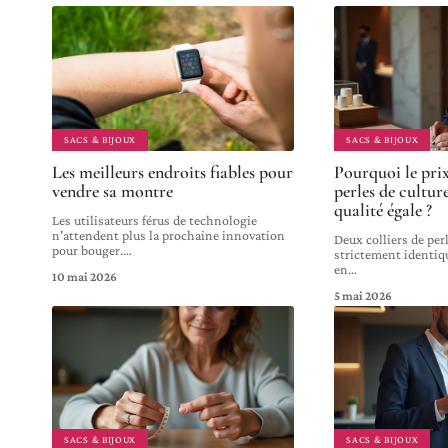
SACS & BIJOUX
SACS & BIJOUX
Les meilleurs endroits fiables pour
Pourquoi le prix
vendre sa montre
perles de cultur
qualité égale ?
Les utilisateurs férus de technologie
n'attendent plus la prochaine innovation
Deux colliers de perl
pour bouger.
…
strictement identiq
en
…
10 mai 2026
5 mai 2026
SACS & BIJOUX
SACS & BIJOUX