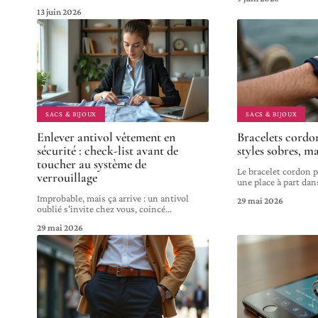
13 juin 2026
SACS & BIJOUX
SACS & BIJOUX
Enlever antivol vêtement en
Bracelets cord
sécurité : check-list avant de
styles sobres, m
toucher au système de
Le bracelet cordon
verrouillage
une place à part dan
Improbable, mais ça arrive : un antivol
29 mai 2026
oublié s'invite chez vous, coincé
…
29 mai 2026