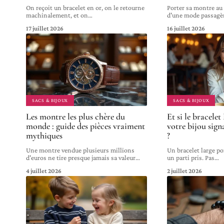
On reçoit un bracelet en or, on le retourne
Porter sa montre au 
machinalement, et on
…
d'une mode passagè
17 juillet 2026
16 juillet 2026
SACS & BIJOUX
SACS & BIJOUX
Les montre les plus chère du
Et si le bracele
monde : guide des pièces vraiment
votre bijou sign
mythiques
?
Une montre vendue plusieurs millions
Un bracelet large por
d'euros ne tire presque jamais sa valeur
…
un parti pris. Pas
…
4 juillet 2026
2 juillet 2026