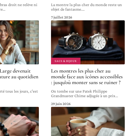
bras droit ne relève ni
La montre la plus cher du monde reste un
re
…
objet de fantasme.
…
7 juillet 2026
SACS & BIJOUX
t Large devenait
Les montres les plus cher au
ature au quotidien
monde face aux icônes accessibles
: jusqu’où monter sans se ruiner ?
té tous les jours, c'est
On tombe sur une Patek Philippe
Grandmaster Chime adjugée à un prix
…
29 juin 2026