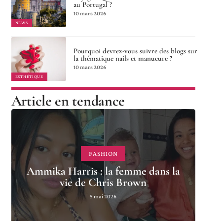
au Portugal ?
10 mars 2026
NEWS
Pourquoi devrez-vous suivre des blogs sur
la thématique nails et manucure ?
10 mars 2026
ESTHÉTIQUE
Article en tendance
FASHION
Ammika Harris : la femme dans la
vie de Chris Brown
5 mai 2026