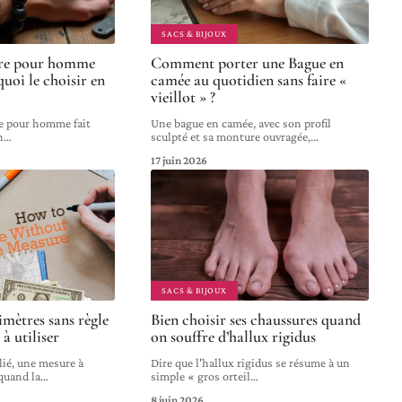
SACS & BIJOUX
rre pour homme
Comment porter une Bague en
quoi le choisir en
camée au quotidien sans faire «
vieillot » ?
re pour homme fait
Une bague en camée, avec son profil
n
…
sculpté et sa monture ouvragée,
…
17 juin 2026
SACS & BIJOUX
imètres sans règle
Bien choisir ses chaussures quand
 à utiliser
on souffre d’hallux rigidus
ié, une mesure à
Dire que l'hallux rigidus se résume à un
quand la
…
simple « gros orteil
…
8 juin 2026