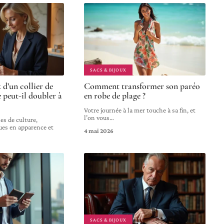
SACS & BIJOUX
 d’un collier de
Comment transformer son paréo
e peut-il doubler à
en robe de plage ?
Votre journée à la mer touche à sa fin, et
l’on vous
…
es de culture,
ues en apparence et
4 mai 2026
SACS & BIJOUX