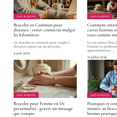
SACS & BIJOUX
SACS & BIJOUX
Bracelet en Commun pour
Comment entret
distance : rester connectés malgré
cartes homme en
les kilomètres
reste comme neu
Un bracelet en commun pour couple à
Le cuir pleine fleur 
distance repose sur un principe
…
homme ne pardonne 
approximations.
…
6 août 2026
31 juillet 2026
SACS & BIJOUX
SACS & BIJOUX
Bracelet pour Femme en Or
Pourquoi et co
personnalisé : graver un message
montre au bras d
qui compte
bonnes pratique