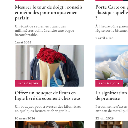
Mesurer le tour de doigt : conseils
Porte Carte ou p
et méthodes pour un ajustement
classique, quell
parfait
?
Un écart de seulement quelques
À l'heure où le pai
millimètres suffit à rendre une bague
règne sur le bitume 
inconfortable
…
9 avril 2026
2 mai 2026
SACS & BIJOUX
SACS & BIJOUX
Offrez un bouquet de fleurs en
La signification
ligne livré directement chez vous
de promesse
Un bouquet peut traverser des kilomètres
Personne ne s'attend
en quelques heures et changer la
…
anneau de métal pui
10 mars 2026
22 juin 2026