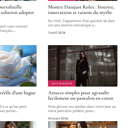
ortefeuille
Montre Datejust Rolex : histoire,
e solution adopter
innovations et raisons du mythe
En 1945, l'apparition d'un guichet de date
sur une montre mécanique a
…
ement sans contact
français,
…
3 avril 2026
SACS & BIJOUX
 réelle d’une bague
Astuces simples pour agrandir
facilement un pantalon en coton
 à ce qu'un petit
Vous glissez vos jambes dans votre jean ou
sse porter
…
votre pantalon préféré, pour
…
10 mars 2026