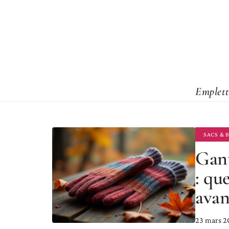
Emplett
SACS & 
Gant
: qu
avan
23 mars 2