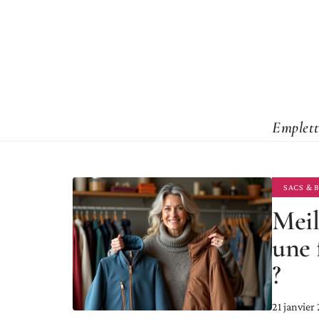
Emplett
SACS & 
Meil
une 
?
21 janvier