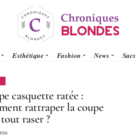
Esthétique
Fashion
News
Sacs
N
e casquette ratée :
ent rattraper la coupe
 tout raser ?
2026