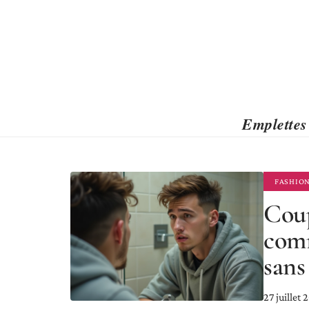
Emplettes
FASHIO
Coup
comm
sans
27 juillet 