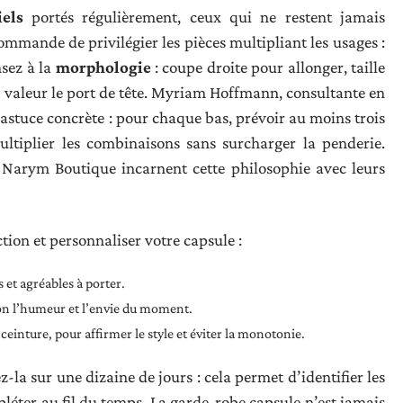
els
portés régulièrement, ceux qui ne restent jamais
mande de privilégier les pièces multipliant les usages :
nsez à la
morphologie
: coupe droite pour allonger, taille
n valeur le port de tête. Myriam Hoffmann, consultante en
stuce concrète : pour chaque bas, prévoir au moins trois
ultiplier les combinaisons sans surcharger la penderie.
arym Boutique incarnent cette philosophie avec leurs
ction et personnaliser votre capsule :
s et agréables à porter.
lon l’humeur et l’envie du moment.
ceinture, pour affirmer le style et éviter la monotonie.
z-la sur une dizaine de jours : cela permet d’identifier les
léter au fil du temps. La garde-robe capsule n’est jamais