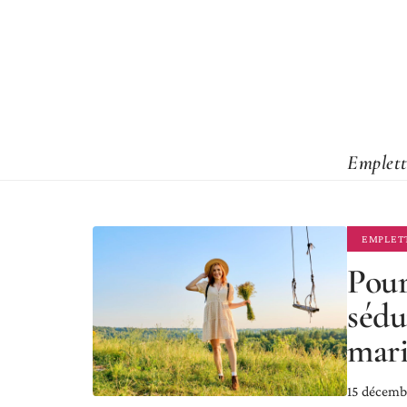
Emplett
EMPLET
Pour
sédu
mari
15 décemb