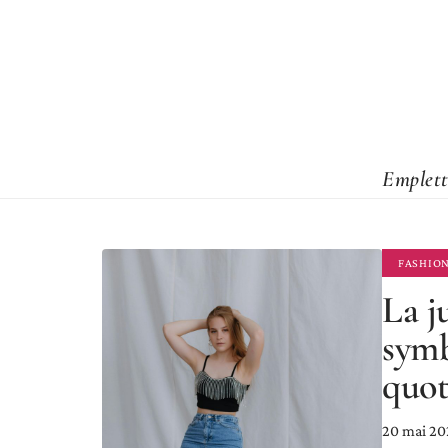
Emplett
FASHIO
La j
symb
quot
20 mai 20