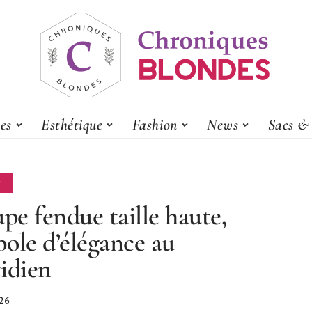
es
Esthétique
Fashion
News
Sacs & 
N
upe fendue taille haute,
ole d’élégance au
idien
26