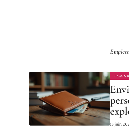
Emplett
SACS & 
Envi
pers
expl
13 juin 20