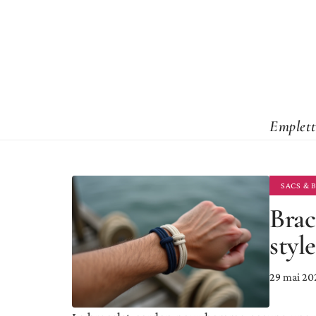
Emplett
SACS & 
Brac
styl
29 mai 20