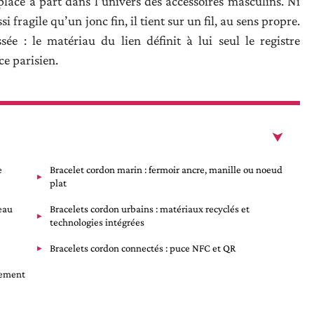
ace à part dans l’univers des accessoires masculins. Ni
 fragile qu’un jonc fin, il tient sur un fil, au sens propre.
ée : le matériau du lien définit à lui seul le registre
ce parisien.
e
Bracelet cordon marin : fermoir ancre, manille ou noeud
plat
eau
Bracelets cordon urbains : matériaux recyclés et
technologies intégrées
Bracelets cordon connectés : puce NFC et QR
lement