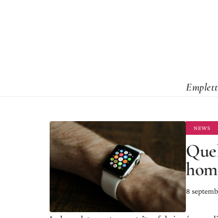
Emplett
NEWS
Quel
homm
8 septemb