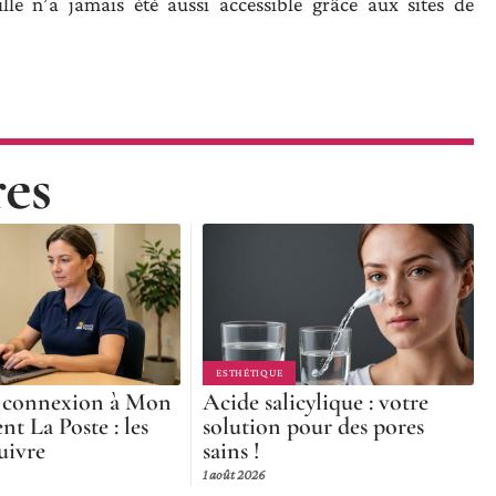
le n’a jamais été aussi accessible grâce aux sites de
res
ESTHÉTIQUE
 connexion à Mon
Acide salicylique : votre
nt La Poste : les
solution pour des pores
uivre
sains !
1 août 2026