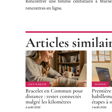
Rencontrer une femme célibataire à Marseil
rencontres en ligne.
Articles similai
SACS & BIJOUX
FASHION
Bracelet en Commun pour
Première
distance : rester connectés
habilleme
malgré les kilomètres
étapes à s
6 août 2026
3 août 2026