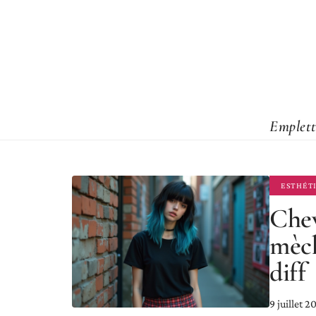
Emplett
ESTHÉT
Chev
mèch
diff
9 juillet 2