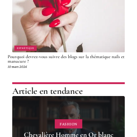
ESTHÉTIQUE
Pourquoi devrez-vous suivre des blogs sur la thématique nails et
manucure ?
10 mars 2026
Article en tendance
FASHION
Chevalière Homme en Or blanc