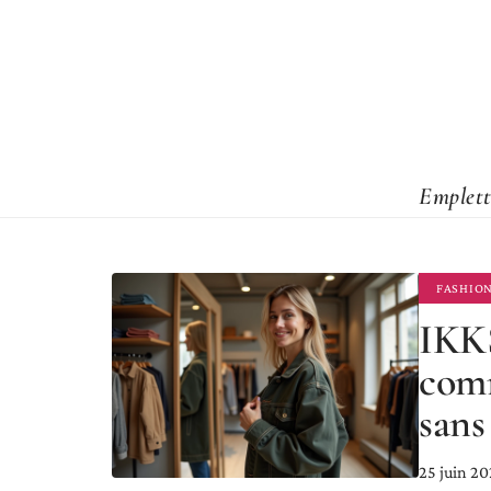
Emplett
FASHIO
IKKS
com
sans
25 juin 2