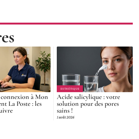
res
ESTHÉTIQUE
 connexion à Mon
Acide salicylique : votre
nt La Poste : les
solution pour des pores
uivre
sains !
1 août 2026