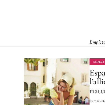
Emplett
EMPLET
Espa
l’al
natu
18 mai 20