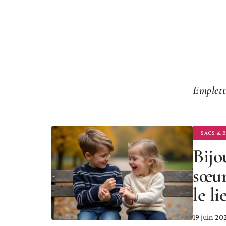
Emplett
SACS & 
Bijo
sœur
le li
19 juin 20