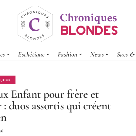
es
Esthétique
Fashion
News
Sacs & 
BIJOUX
ux Enfant pour frère et
 : duos assortis qui créent
en
26